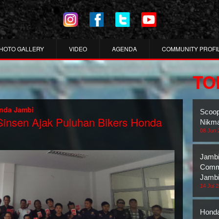
HOTO GALLERY
VIDEO
AGENDA
COMMUNITY PROFI
TO
nda Jambi
Scoop
 Sinsen Ajak Puluhan Bikers Honda
Nikma
08 Jun 
Jambi
Commu
Jambi
14 Jul 
Honda