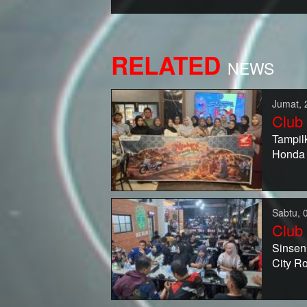
RELATED
NEWS
Jumat, 
Club
Tampil
Honda 
Sabtu, 
Club
Sinsen
City R