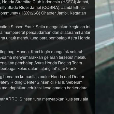
 Honda Streetfire Club Indonesia (HSFCI) Jambi,
ty Blade Rider Jambi (COBRA), Jambi Ethnic
Community (HSX125C) Chapter Jambi. Kegiatan
tion Sinsen Frank Setia mengatakan kegiatan ini
a mempererat persaudaraan dan silaturahmi antar
serta untuk mendukung para pembalap Astra Honda
ing bagi Honda. Kami ingin mengajak seluruh
-sama menyemarakkan gelaran tersebut melalui
ngenalkan pembalap Astra Honda Racing Team
erbagai kelas dalam ajang ini” ujar Frank.
ring bersama komunitas motor Honda dari Dealer
afety Riding Center Sinsen di Pal 6. Sebelum
ga mendapatkan edukasi keselamatan berkendara
r ARRC, Sinsen turut menyiapkan kuis seru ala
.