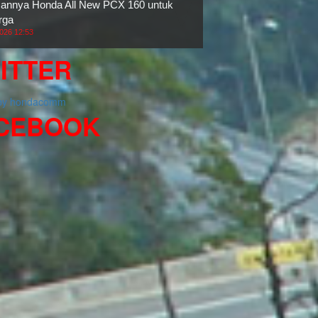
nnya Honda All New PCX 160 untuk
rga
2026 12:53
ITTER
 by hondacomm
CEBOOK