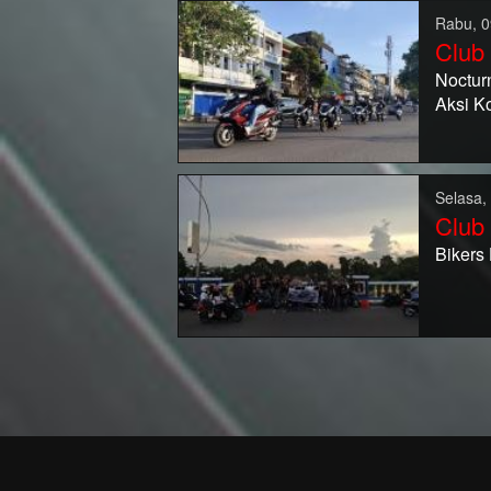
Rabu, 0
Club
Noctur
Aksi K
Selasa,
Club
Bikers