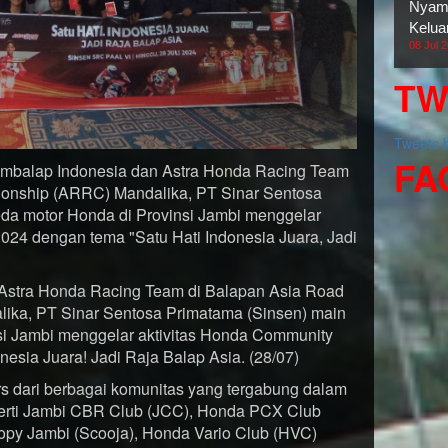
Nyama
Kelua
08 Jul 
TW
Tweets
FA
mbalap Indonesia dan Astra Honda Racing Team
onship (ARRC) Mandalika, PT Sinar Sentosa
da motor Honda di Provinsi Jambi menggelar
4 dengan tema "Satu Hati Indonesia Juara, Jadi
Astra Honda Racing Team di Balapan Asia Road
ka, PT Sinar Sentosa Primatama (Sinsen) main
si Jambi menggelar aktivitas Honda Community
esia Juara! Jadi Raja Balap Asia. (28/07)
s dari berbagai komunitas yang tergabung dalam
perti Jambi CBR Club (JCC), Honda PCX Club
opy Jambi (Scooja), Honda Vario Club (HVC)