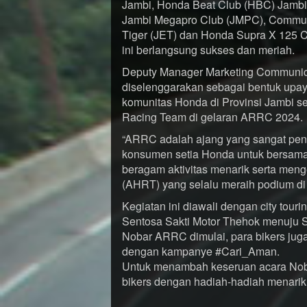
Jambi, Honda Beat Club (HBC) Jambi,
Jambi Megapro Club (JMPC), Communi
Tiger (JET) dan Honda Supra X 125 
ini berlangsung sukses dan meriah.
Deputy Manager Marketing Communica
diselenggarakan sebagai bentuk upay
komunitas Honda di Provinsi Jambi 
Racing Team di gelaran ARRC 2024.
“ARRC adalah ajang yang sangat pent
konsumen setia Honda untuk bersama
beragam aktivitas menarik serta me
(AHRT) yang selalu meraih podium di b
Kegiatan ini diawali dengan city tou
Sentosa Sakti Motor Thehok menuju S
Nobar ARRC dimulai, para bikers ju
dengan kampanye #Cari_Aman.
Untuk menambah keseruan acara Noba
bikers dengan hadiah-hadiah menarik