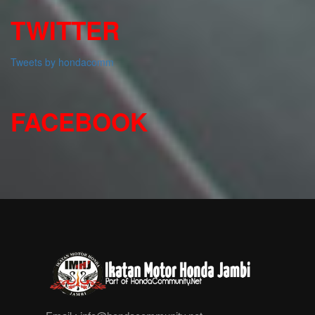
TWITTER
Tweets by hondacomm
FACEBOOK