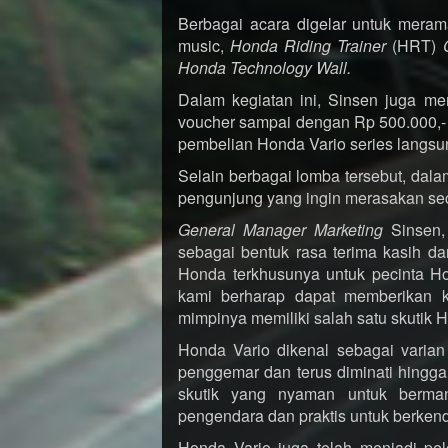
Berbagai acara digelar untuk merama
music,
Honda Riding Trainer
(HRT)
Honda Technology Wall.
Dalam kegiatan ini, Sinsen juga me
voucher sampai dengan Rp 500.000,- d
pembelian Honda Vario series langsun
Selain berbagai lomba tersebut, dalam 
pengunjung yang ingin merasakan sec
General Manager Marketing
Sinsen, 
sebagai bentuk rasa terima kasih d
Honda terkhusunya untuk pecinta H
kami berharap dapat memberikan 
mimpinya memiliki salah satu skutik Ho
Honda Vario dikenal sebagai varian
penggemar dan terus diminati hingga 
skutik yang nyaman untuk berma
pengendara dan praktis untuk berkend
Honda Vario juga telah menjadi pelop