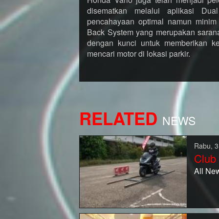
disematkan melalui aplikasi Du
pencahayaan optimal namun minim p
Back System yang merupakan sarana p
dengan kunci untuk memberikan k
mencari motor di lokasi parkir.
RELATED
NEWS
Rabu, 3
Club
All Ne