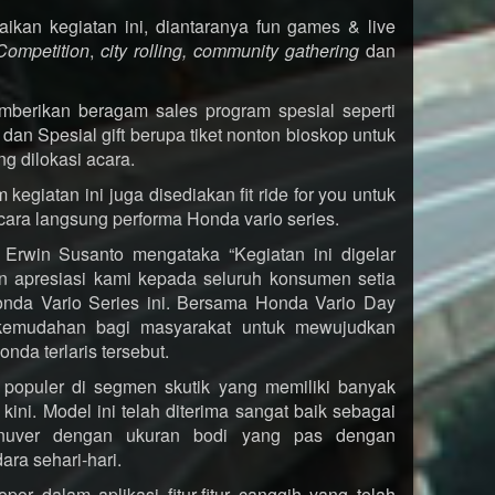
ikan kegiatan ini, diantaranya fun games & live
Competition
,
city rolling
, community gathering
dan
mberikan beragam sales program spesial seperti
an Spesial gift berupa tiket nonton bioskop untuk
g dilokasi acara.
kegiatan ini juga disediakan fit ride for you untuk
ara langsung performa Honda vario series.
Erwin Susanto mengataka “Kegiatan ini digelar
an apresiasi kami kepada seluruh konsumen setia
onda Vario Series ini. Bersama Honda Vario Day
kemudahan bagi masyarakat untuk mewujudkan
nda terlaris tersebut.
 populer di segmen skutik yang memiliki banyak
kini. Model ini telah diterima sangat baik sebagai
nuver dengan ukuran bodi yang pas dengan
ara sehari-hari.
or dalam aplikasi fitur-fitur canggih yang telah