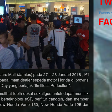
TW
Tweets
FA
are Mall (Jamtos) pada 27 – 28 Januari 2018 , PT
bagai main dealer sepeda motor Honda di provinsi
ay yang bertajuk “limitless Perfection”.
lihat lebih dekat sekaligus untuk dapat memiliki
k, berteknologi eSP, berfitur canggih, dan memberi
 New Honda Vario 150, New Honda Vario 125 dan