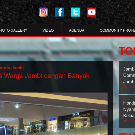
HOTO GALLERY
VIDEO
AGENDA
COMMUNITY PROFI
TO
Honda Jambi
Jambi
a Warga Jambi dengan Banyak
Commu
Jambi
14 Jul 
Honda
Nyama
Kelua
08 Jul 