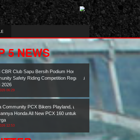
LE
P 5 NEWS
 CBR Club Sapu Bersih Podium Honda
nity Safety Riding Competition Regional
 2026
2026 06:29
 Community PCX Bikers Playland, Bukti
nnya Honda All New PCX 160 untuk
rga
2026 12:53