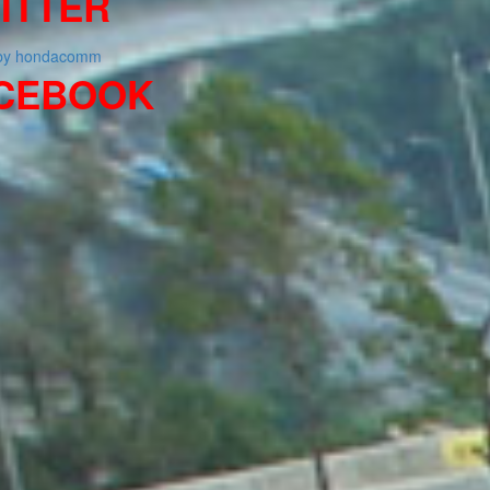
ITTER
 by hondacomm
CEBOOK