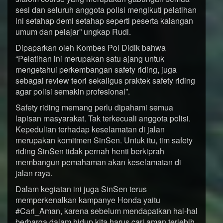
sesi dan seluruh anggota polisi mengikuti pelatihan
ini setahap demi setahap seperti peserta kalangan
umum dan pelajar” ungkap Rudi.
Dipaparkan oleh Kombes Pol Didik bahwa
“Pelatihan ini merupakan satu ajang untuk
mengetahui perkembangan safety riding, juga
sebagai review teori sekaligus praktek safety riding
agar polisi semakin profesional”.
Safety riding memang perlu dipahami semua
lapisan masyarakat. Tak terkecuali anggota polisi.
Kepedulian terhadap keselamatan di jalan
merupakan komitmen SinSen. Untuk itu, tim safety
riding SinSen tidak pernah henti berkiprah
membangun pemahaman akan keselamatan di
jalan raya.
Dalam kegiatan ini juga SinSen terus
memperkenalkan kampanye Honda yaitu
#Cari_Aman, karena sebelum mendapatkan hal-hal
berharga dalam hidup kita harus cari aman terlebih