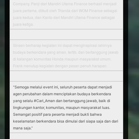
Company, Panji dari Mandiri Utama Finance berhasil menjadi
juara pertama, diikuti oleh Trianda dari WOM Finance sebagai
juara kedua, dan Kanto dari Mandiri Utama Finance sebagai
juara ketiga.
Sinsen berharap kegiatan ini dapat menginspirasi lahirnya
budaya berkendara yang aman, tertib, dan bertanggung jawab
di kalangan komunitas Honda maupun masyarakat umum.
Frank menutup kegiatan dengan pesan penuh harapan.
“Semoga melalui event ini, seluruh peserta dapat menjadi
agen perubahan dalam menciptakan budaya berkendara
yang selalu #Cari_Aman dan bertanggung jawab, baik di
lingkungan kantor, komunitas, maupun masyarakat luas.
Semangat positif para peserta menjadi bukti bahwa
keselamatan berkendara bisa dimulai dari siapa saja dan dari
mana saja.”