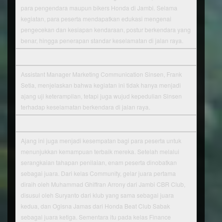
para pengendara maupun bikers Honda di Jambi. Selama
kegiatan, para peserta mendapatkan edukasi mengenai
pengecekan dan kesiapan kendaraan, postur berkendara yang
benar, hingga penerapan standar keselamatan di jalan raya.
Assistant Manager Marketing Communication Sinsen, Frank
Setia, menjelaskan bahwa kegiatan ini tidak hanya menjadi
ajang uji keterampilan, tetapi juga wujud kepedulian Sinsen
terhadap keselamatan berkendara di jalan raya.
Ajang ini juga menjadi kesempatan bagi para peserta untuk
menunjukkan kemampuan terbaik mereka. Setelah melalui
serangkaian tahapan penilaian, enam peserta dinobatkan
sebagai juara. Dari kelas Community, gelar juara pertama
diraih oleh Muhammad Ghiffran Arrony dari Jambi CBR Club,
disusul oleh Suryanto dari klub yang sama sebagai juara
kedua, dan Ogisna Jamas dari Honda Beat Club Sabak
sebagai juara ketiga. Sementara itu pada kelas Finance