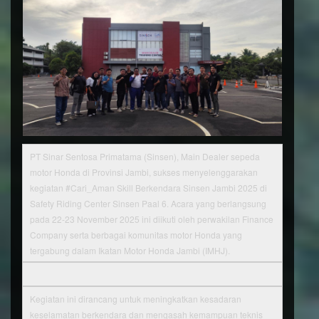
PT Sinar Sentosa Primatama (Sinsen), Main Dealer sepeda
motor Honda di Provinsi Jambi, sukses menyelenggarakan
kegiatan #Cari_Aman Skill Berkendara Sinsen Jambi 2025 di
Safety Riding Center Sinsen Paal 6. Acara yang berlangsung
pada 22-23 November 2025 ini diikuti oleh perwakilan Finance
Company serta berbagai komunitas motor Honda yang
tergabung dalam Ikatan Motor Honda Jambi (IMHJ).
Kegiatan ini dirancang untuk meningkatkan kesadaran
keselamatan berkendara dan mengasah kemampuan teknis