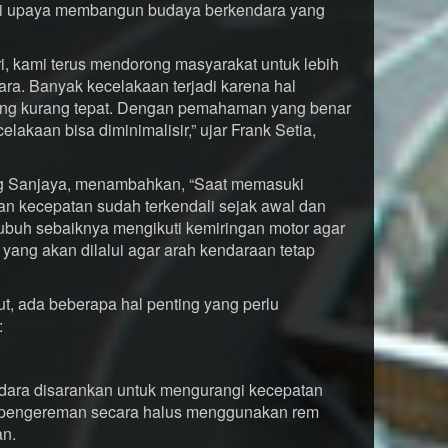
ai upaya membangun budaya berkendara yang
i, kami terus mendorong masyarakat untuk lebih
ra. Banyak kecelakaan terjadi karena hal
yang kurang tepat. Dengan pemahaman yang benar
lakaan bisa diminimalisir,” ujar Frank Setia,
ung Sanjaya, menambahkan, “Saat memasuki
an kecepatan sudah terkendali sejak awal dan
tubuh sebaiknya mengikuti kemiringan motor agar
r yang akan dilalui agar arah kendaraan tetap
t, ada beberapa hal penting yang perlu
:
ara disarankan untuk mengurangi kecepatan
pengereman secara halus menggunakan rem
an.