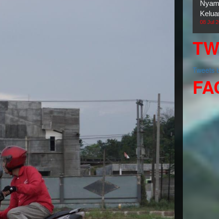
Nyama
Kelua
08 Jul 
TW
Tweets
FA