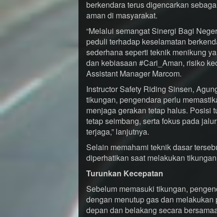
berkendara terus digencarkan sebag
aman di masyarakat.
“Melalui semangat Sinergi Bagi Neger
peduli terhadap keselamatan berkenda
sederhana seperti teknik menikung 
dan kebiasaan #Cari_Aman, risiko kece
Assistant Manager Marcom.
Instructor Safety Riding Sinsen, Ag
tikungan, pengendara perlu memastik
menjaga gerakan tetap halus. Posisi 
tetap seimbang, serta fokus pada jalu
terjaga,” lanjutnya.
Selain memahami teknik dasar tersebu
diperhatikan saat melakukan tikungan
Turunkan Kecepatan
Sebelum memasuki tikungan, pengend
dengan menutup gas dan melakukan 
depan dan belakang secara bersama