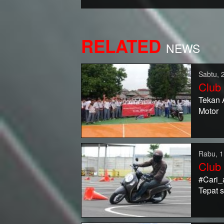
RELATED
NEWS
Sabtu, 
Club
Tekan 
Motor
Rabu, 1
Club
#Cari_
Tepat 