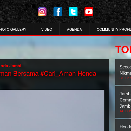
HOTO GALLERY
VIDEO
AGENDA
COMMUNITY PROFI
TO
onda Jambi
Scoop
 Aman Bersama #Cari_Aman Honda
Nikma
08 Jun 
Jambi
Commu
Jambi
14 Jul 
Honda