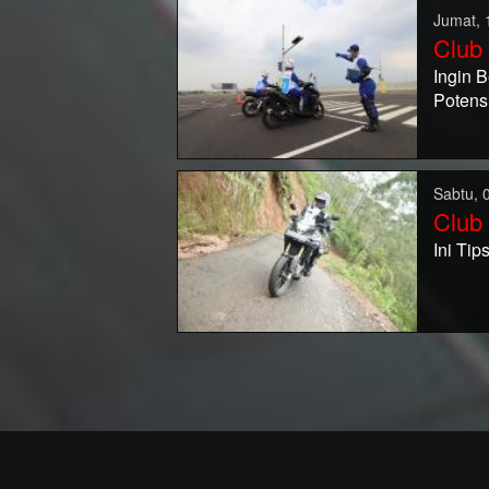
Jumat, 
Club
Ingin 
Potens
Sabtu, 
Club
Ini Ti