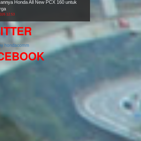
nnya Honda All New PCX 160 untuk
rga
2026 12:53
ITTER
 by hondacomm
CEBOOK