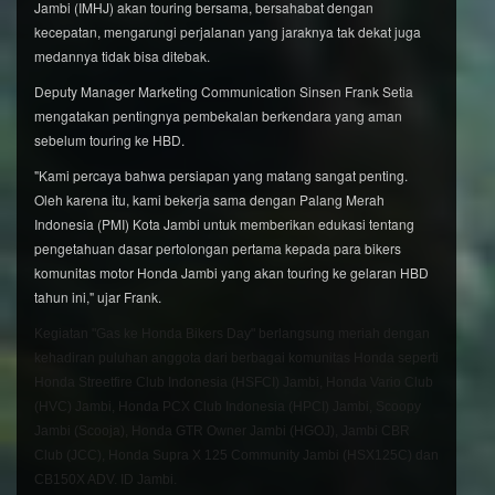
Jambi (IMHJ) akan touring bersama, bersahabat dengan
kecepatan, mengarungi perjalanan yang jaraknya tak dekat juga
medannya tidak bisa ditebak.
Deputy Manager Marketing Communication Sinsen Frank Setia
mengatakan pentingnya pembekalan berkendara yang aman
sebelum touring ke HBD.
"Kami percaya bahwa persiapan yang matang sangat penting.
Oleh karena itu, kami bekerja sama dengan Palang Merah
Indonesia (PMI) Kota Jambi untuk memberikan edukasi tentang
pengetahuan dasar pertolongan pertama kepada para bikers
komunitas motor Honda Jambi yang akan touring ke gelaran HBD
tahun ini," ujar Frank.
Kegiatan "Gas ke Honda Bikers Day" berlangsung meriah dengan
kehadiran puluhan anggota dari berbagai komunitas Honda seperti
Honda Streetfire Club Indonesia (HSFCI) Jambi, Honda Vario Club
(HVC) Jambi, Honda PCX Club Indonesia (HPCI) Jambi, Scoopy
Jambi (Scooja), Honda GTR Owner Jambi (HGOJ), Jambi CBR
Club (JCC), Honda Supra X 125 Community Jambi (HSX125C) dan
CB150X ADV. ID Jambi.