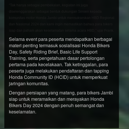
“Tak hanya sebagai pembekalan, kegiatan ini juga
diselenggarakan sebagai bentuk dukungan Sinsen kepada
komunitas motor Honda Jambi untuk mensukseskan HBD Regional
dan Nasional 2024 dan kami ingin memastikan bahwa para bikers
siap dan paham akan keselamatan selama acara HBD,” ujar Frank.
Selama event para peserta mendapatkan berbagai
materi penting termasuk sosialisasi Honda Bikers
Day, Safety Riding Brief, Basic Life Support
Training, serta pengetahuan dasar pertolongan
pertama pada kecelakaan. Tak ketinggalan, para
peserta juga melakukan pendaftaran dan tapping
Honda Community ID (HCID) untuk memperkuat
jaringan komunitas.
Dengan persiapan yang matang, para bikers Jambi
siap untuk meramaikan dan merayakan Honda
Bikers Day 2024 dengan penuh semangat dan
keselamatan.