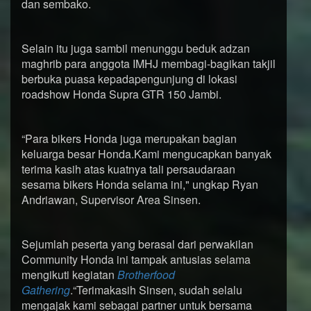
dan sembako.
Selain itu juga sambil menunggu beduk adzan
maghrib para anggota IMHJ membagi-bagikan takjil
berbuka puasa kepadapengunjung di lokasi
roadshow Honda Supra GTR 150 Jambi.
“Para bikers Honda juga merupakan bagian
keluarga besar Honda.Kami mengucapkan banyak
terima kasih atas kuatnya tali persaudaraan
sesama bikers Honda selama ini," ungkap Ryan
Andriawan, Supervisor Area Sinsen.
Sejumlah peserta yang berasal dari perwakilan
Community Honda ini tampak antusias selama
mengikuti kegiatan
Brotherfood
Gathering
.“Terimakasih Sinsen, sudah selalu
mengajak kami sebagai partner untuk bersama