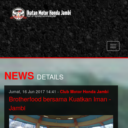
Toggle
navigati
NEWS
DETAILS
Jumat, 16 Jun 2017 14:41 -
Club Motor Honda Jambi
Brotherfood bersama Kuatkan Iman -
Jambi